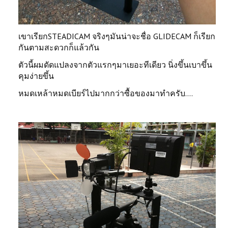
เขาเรียกSTEADICAM จริงๆมันน่าจะชื่อ GLIDECAM ก็เรียก
กันตามสะดวกก็แล้วกัน
ตัวนี้ผมดัดแปลงจากตัวแรกๆมาเยอะทีเดียว นิ่งขึ้นเบาขึ้น
คุมง่ายขึ้น
หมดเหล้าหมดเบียร์ไปมากกว่าซื้อของมาทำครับ....