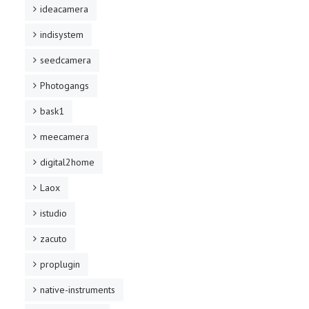
ideacamera
indisystem
seedcamera
Photogangs
bask1
meecamera
digital2home
Laox
istudio
zacuto
proplugin
native-instruments