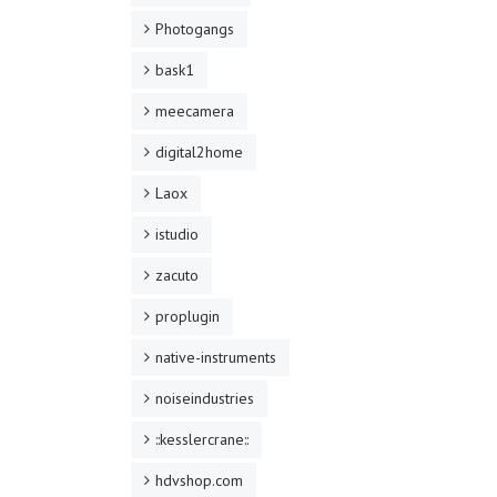
Photogangs
bask1
meecamera
digital2home
Laox
istudio
zacuto
proplugin
native-instruments
noiseindustries
::kesslercrane::
hdvshop.com