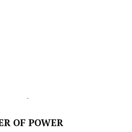
_
WER OF POWER