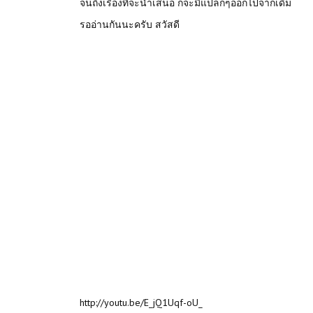
จนถึงเรื่องที่จะนำเสนอ ก็จะมีแปลกๆออกไปจากเดิม
รออ่านกันนะครับ สวัสดี
http://youtu.be/E_jQ1Uqf-oU
_