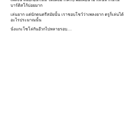
บาร์ดิสโก้บ่อยมาก
เล่นยาก แต่นักดนตรีสมัยนั้น เราชอบโชว์ว่าเพลงยาก ตรูก็เล่นได้
อะไรประมาณนั้น
นั่งแกะโซโล่กันอ๊วกไปหลายรอบ....