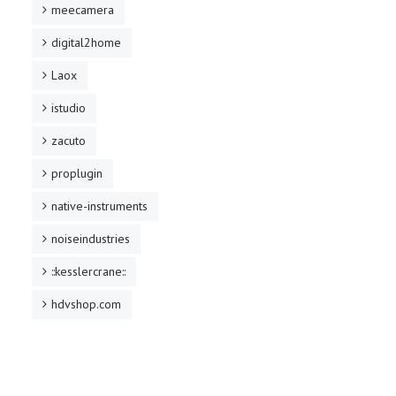
meecamera
digital2home
Laox
istudio
zacuto
proplugin
native-instruments
noiseindustries
::kesslercrane::
hdvshop.com