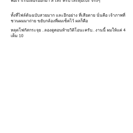
พอเราเรนเดอร์ออกมา สี เละ ครับ เละตุ้มเป๊ะ จริงๆ
ทั้งที่ไฟล์ต้นฉบับสวยมาก และอีกอย่าง ที่เสียดาย นั่นคือ เจ้าภาพที่
ชวนผมมาถ่าย ขยับกล้องที่ผมเซ็ตไว้ ผลก็คือ
หลุดโฟกัสกระจุย ..ลองดูตอนท้ายวิดิโอนะครับ.. งานนี้ ผมให้แค่ 4
เต็ม 10